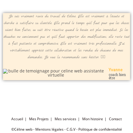
Je suis vraiment ravie du travail de Céline. Elle est vraiment à l'écoute et
cherche à satisfaire sa clientèle. Elle prend le temps qu'il faut pour que les choses
soient bien faites, ou sait être réactive quand le besoin est plus immédiat. Si les
ébauches ne conviennent pas et qu'il faut apporter des modifications, elle reste tout
à fait patiente et compréhensive. Elle est vraiment très professionnelle. J'ai
véritablement apprécié cette collaboration et les rendus de chacune de mes
demandes. Je vous la recommande sans hésiter. 👍🏻
Yvanne
coach bien
être
Accueil
Mes Projets
Mes services
Mon histoire
Contact
©Céline web -
Mentions légales
-
C.G.V
-
Politique de confidentialité